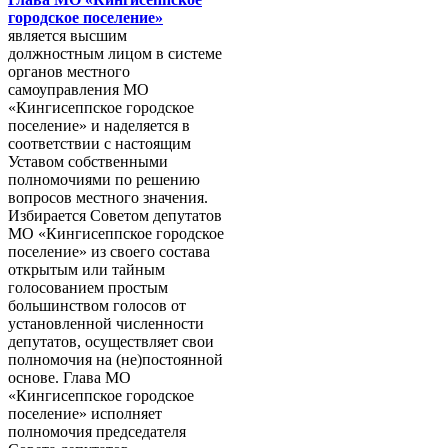
городское поселение»
является высшим
должностным лицом в системе
органов местного
самоуправления МО
«Кингисеппское городское
поселение» и наделяется в
соответствии с настоящим
Уставом собственными
полномочиями по решению
вопросов местного значения.
Избирается Советом депутатов
МО «Кингисеппское городское
поселение» из своего состава
открытым или тайным
голосованием простым
большинством голосов от
установленной численности
депутатов, осуществляет свои
полномочия на (не)постоянной
основе. Глава МО
«Кингисеппское городское
поселение» исполняет
полномочия председателя