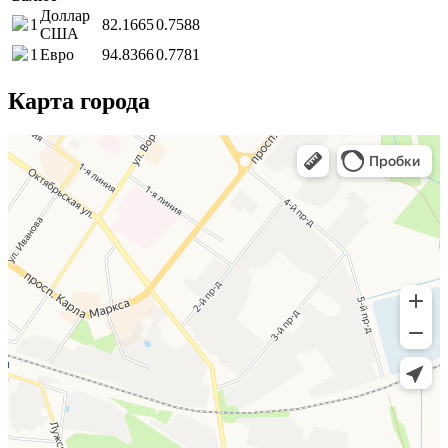
Доллар
1
82.1665
0.7588
США
1
Евро
94.8366
0.7781
Карта города