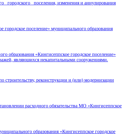
 городского поселения, изменения и аннулирования
е городское поселение» муниципального образования
ого образования «Кингисеппское городское поселение»
аражей, являющихся некапитальными сооружениями.
 строительству, реконструкции и (или) модернизации
тановлении расходного обязательства МО «Кингисеппское
муниципального образования «Кингисеппское городское