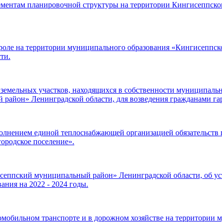
ам планировочной структуры на территории Кингисеппского
оле на территории муниципального образования «Кингисеппско
ти.
 земельных участков, находящихся в собственности муниципальн
район» Ленинградской области, для возведения гражданами г
лнением единой теплоснабжающей организацией обязательств по
ородское поселение».
еппский муниципальный район» Ленинградской области, об ус
ния на 2022 - 2024 годы.
мобильном транспорте и в дорожном хозяйстве на территории 