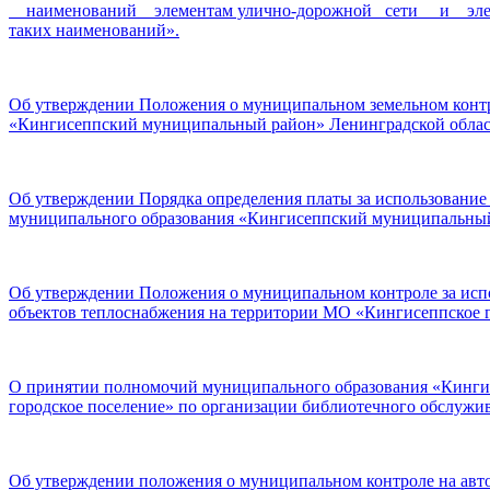
наименований элементам улично-дорожной сети и элемент
таких наименований».
Об утверждении Положения о муниципальном земельном контр
«Кингисеппский муниципальный район» Ленинградской облас
Об утверждении Порядка определения платы за использование
муниципального образования «Кингисеппский муниципальный 
Об утверждении Положения о муниципальном контроле за испо
объектов теплоснабжения на территории МО «Кингисеппское г
О принятии полномочий муниципального образования «Кингис
городское поселение» по организации библиотечного обслужива
Об утверждении положения о муниципальном контроле на авто