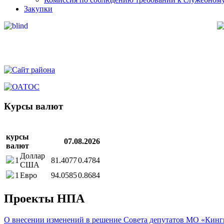
Закупки
Курсы валют
курсы
07.08.2026
валют
Доллар
1
81.4077
0.4784
США
1
Евро
94.0585
0.8684
Проекты НПА
О внесении изменений в решение Совета депутатов МО «Ки