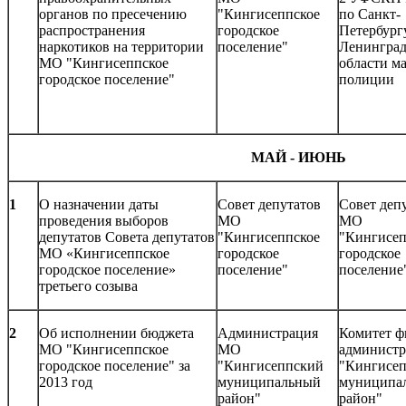
органов по пресечению
"Кингисеппское
по Санкт-
распространения
городское
Петербург
наркотиков на территории
поселение"
Ленинград
МО "Кингисеппское
области м
городское поселение"
полиции
МАЙ - ИЮНЬ
1
О назначении даты
Совет депутатов
Совет деп
проведения выборов
МО
МО
депутатов Совета депутатов
"Кингисеппское
"Кингисеп
МО «Кингисеппское
городское
городское
городское поселение»
поселение"
поселение
третьего созыва
2
Об исполнении бюджета
Администрация
Комитет ф
МО "Кингисеппское
МО
админист
городское поселение" за
"Кингисеппский
"Кингисе
2013 год
муниципальный
муниципа
район"
район"