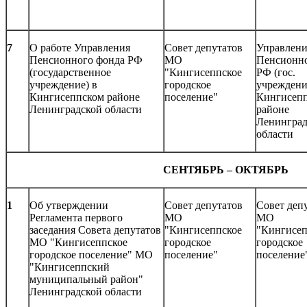
7
О работе Управления
Совет депутатов
Управлени
Пенсионного фонда РФ
МО
Пенсионно
(государственное
"Кингисеппское
РФ (гос.
учреждение) в
городское
учреждени
Кингисеппском районе
поселение"
Кингисеп
Ленинградской области
районе
Ленинград
области
СЕНТЯБРЬ – ОКТЯБРЬ
1
Об утверждении
Совет депутатов
Совет деп
Регламента первого
МО
МО
заседания Совета депутатов
"Кингисеппское
"Кингисеп
МО "Кингисеппское
городское
городское
городское поселение" МО
поселение"
поселение
"Кингисеппский
муниципальный район"
Ленинградской области