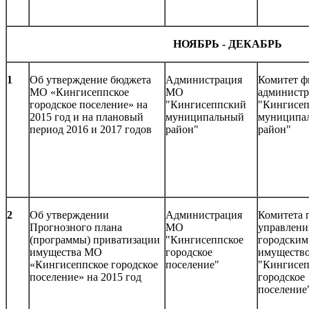
НОЯБРЬ - ДЕКАБРЬ
1
Об утверждение бюджета
Администрация
Комитет ф
МО «Кингисеппское
МО
админист
городское поселение» на
"Кингисеппский
"Кингисе
2015 год и на плановый
муниципальный
муниципа
период 2016 и 2017 годов
район"
район"
2
Об утверждении
Администрация
Комитета 
Прогнозного плана
МО
управлен
(программы) приватизации
"Кингисеппское
городским
имущества МО
городское
имуществ
«Кингисеппское городское
поселение"
"Кингисеп
поселение» на 2015 год
городское
поселение