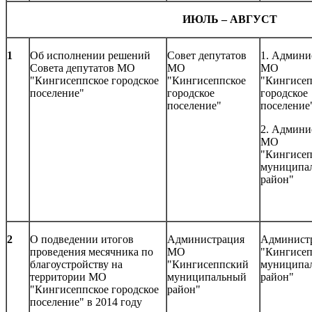
ИЮЛЬ – АВГУСТ
1
Об исполнении решений
Совет депутатов
1. Админи
Совета депутатов МО
МО
МО
"Кингисеппское городское
"Кингисеппское
"Кингисеп
поселение"
городское
городское
поселение"
поселение
2. Админи
МО
"Кингисе
муниципа
район"
2
О подведении итогов
Администрация
Админист
проведения месячника по
МО
"Кингисе
благоустройству на
"Кингисеппский
муниципа
территории МО
муниципальный
район"
"Кингисеппское городское
район"
поселение" в 2014 году