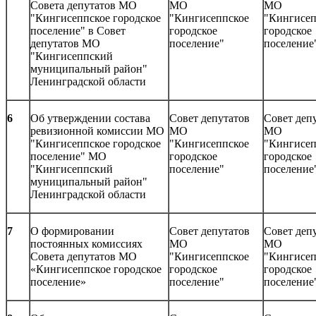
Совета депутатов МО
МО
МО
"Кингисеппское городское
"Кингисеппское
"Кингисеп
поселение" в Совет
городское
городское
депутатов МО
поселение"
поселение
"Кингисеппский
муниципальный район"
Ленинградской области
6
Об утверждении состава
Совет депутатов
Совет деп
ревизионной комиссии МО
МО
МО
"Кингисеппское городское
"Кингисеппское
"Кингисеп
поселение" МО
городское
городское
"Кингисеппский
поселение"
поселение
муниципальный район"
Ленинградской области
7
О формировании
Совет депутатов
Совет деп
постоянных комиссиях
МО
МО
Совета депутатов МО
"Кингисеппское
"Кингисеп
«Кингисеппское городское
городское
городское
поселение»
поселение"
поселение