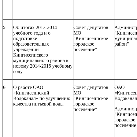
5
Об итогах 2013-2014
Совет депутатов
Админист
учебного года и о
МО
"Кингисе
подготовке
"Кингисеппское
муниципа
образовательных
городское
район"
учреждений
поселение"
Кингисеппского
муниципального района к
новому 2014-2015 учебному
году
6
О работе ОАО
Совет депутатов
ОАО
«Кингисеппский
МО
«Кингисе
Водоканал» по улучшению
"Кингисеппское
Водоканал
качества питьевой воды
городское
Админист
поселение"
"Кингисеп
городское
поселение