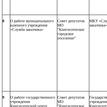
8
О работе муниципального
Совет депутатов
МКУ «Слу
казенного учреждения
МО
заказчика»
«Служба заказчика»
"Кингисеппское
городское
поселение"
9
О работе государственного
Совет депутатов
Государст
учреждения
МО
учреждени
Кингисеппский центр
"Кингисеппское
Кингисеп