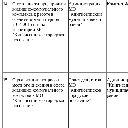
14
О готовности предприятий
Администрация
Комитет 
жилищно-коммунального
МО
комплекса к работе в
"Кингисеппский
осеннее-зимний период
муниципальный
2014-2015 г. г. на
район"
территории МО
"Кингисеппское городское
поселение"
15
О реализации вопросов
Совет депутатов
Админист
местного значения в сфере
МО
"Кингисе
жилищно-коммунального
"Кингисеппское
муниципа
хозяйства в МО
городское
район"
"Кингисеппское городское
поселение"
поселение"