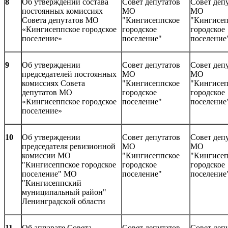
8
Об утверждении состава
Совет депутатов
Совет деп
постоянных комиссиях
МО
МО
Совета депутатов МО
"Кингисеппское
"Кингисеп
«Кингисеппское городское
городское
городское
поселение»
поселение"
поселение
9
Об утверждении
Совет депутатов
Совет деп
председателей постоянных
МО
МО
комиссиях Совета
"Кингисеппское
"Кингисеп
депутатов МО
городское
городское
«Кингисеппское городское
поселение"
поселение
поселение»
10
Об утверждении
Совет депутатов
Совет деп
председателя ревизионной
МО
МО
комиссии МО
"Кингисеппское
"Кингисеп
"Кингисеппское городское
городское
городское
поселение" МО
поселение"
поселение
"Кингисеппский
муниципальный район"
Ленинградской области
11
Об аппарате Совета
Совет депутатов
Совет деп