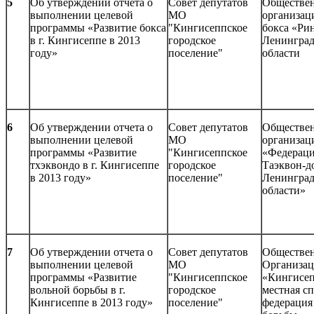
5
Об утверждении отчета о
Совет депутатов
Обществе
выполнении целевой
МО
организац
программы «Развитие бокса
"Кингисеппское
бокса «Ри
в г. Кингисеппе в 2013
городское
Ленинград
году»
поселение"
области
6
Об утверждении отчета о
Совет депутатов
Обществе
выполнении целевой
МО
организац
программы «Развитие
"Кингисеппское
«Федерац
тхэквондо в г. Кингисеппе
городское
Таэквон-д
в 2013 году»
поселение"
Ленинград
области»
7
Об утверждении отчета о
Совет депутатов
Обществе
выполнении целевой
МО
Организац
программы «Развитие
"Кингисеппское
«Кингисеп
вольной борьбы в г.
городское
местная с
Кингисеппе в 2013 году»
поселение"
федерация