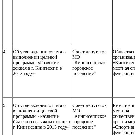
4
Об утверждении отчета о
Совет депутатов
Обществе
выполнении целевой
МО
организац
программы «Развитие
"Кингисеппское
«Кингисеп
хоккея в г. Кингисепп в
городское
местная с
2013 году»
поселение"
федерация
5
Об утверждении отчета о
Совет депутатов
Кингисепп
выполнении целевой
МО
местная
программы «Развитие
"Кингисеппское
обществен
биатлона и лыжных гонок в
городское
организац
г. Кингисеппа в 2013 году»
поселение"
«Спортив
федерация