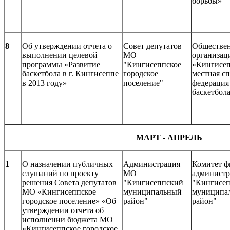
борьбы»
8
Об утверждении отчета о
Совет депутатов
Обществе
выполнении целевой
МО
организац
программы «Развитие
"Кингисеппское
«Кингисеп
баскетбола в г. Кингисеппе
городское
местная с
в 2013 году»
поселение"
федерация
баскетбол
МАРТ - АПРЕЛЬ
1
О назначении публичных
Администрация
Комитет ф
слушаний по проекту
МО
админист
решения Совета депутатов
"Кингисеппский
"Кингисе
МО «Кингисеппское
муниципальный
муниципа
городское поселение» «Об
район"
район"
утверждении отчета об
исполнении бюджета МО
«Кингисеппское городское