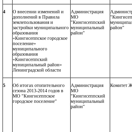
4
О внесении изменений и
Администрация
Админист
дополнений в Правила
МО
"Кингисе
землепользования и
"Кингисеппский
муниципа
застройки муниципального
муниципальный
район"
образования
район"
«Кингисеппское городское
поселение»
муниципального
образования
«Кингисеппский
муниципальный район»
Ленинградской области
5
Об итогах отопительного
Администрация
Комитет 
сезона 2013-2014 годов в
МО
МО "Кингисеппское
"Кингисеппский
городское поселение"
муниципальный
район"