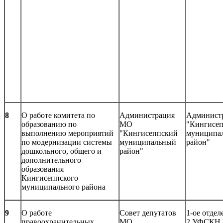
8
О работе комитета по
Администрация
Админист
образованию по
МО
"Кингисе
выполнению мероприятий
"Кингисеппский
муниципа
по модернизации системы
муниципальный
район"
дошкольного, общего и
район"
дополнительного
образования
Кингисеппского
муниципального района
9
О работе
Совет депутатов
1-ое отде
правоохранительных
МО
2 УФСКН 