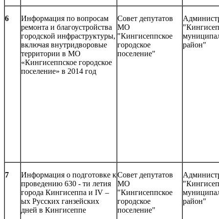
6
Информация по вопросам
Совет депутатов
Админист
ремонта и благоустройства
МО
"Кингисе
городской инфраструктуры,
"Кингисеппское
муниципа
включая внутридворовые
городское
район"
территории в МО
поселение"
«Кингисеппское городское
поселение» в 2014 год
7
Информация о подготовке к
Совет депутатов
Админист
проведению 630 - ти летия
МО
"Кингисе
города Кингисеппа и IV –
"Кингисеппское
муниципа
ых Русских ганзейских
городское
район"
дней в Кингисеппе
поселение"