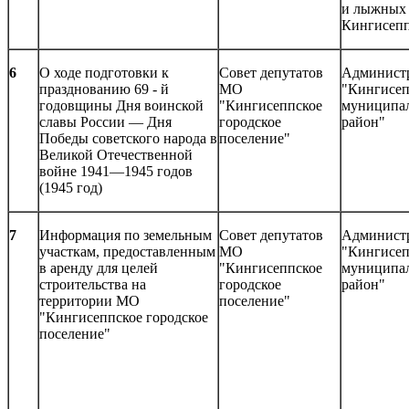
и лыжных 
Кингисеп
6
О ходе подготовки к
Совет депутатов
Админист
празднованию 69 - й
МО
"Кингисе
годовщины Дня воинской
"Кингисеппское
муниципа
славы России — Дня
городское
район"
Победы советского народа в
поселение"
Великой Отечественной
войне 1941—1945 годов
(1945 год)
7
Информация по земельным
Совет депутатов
Админист
участкам, предоставленным
МО
"Кингисе
в аренду для целей
"Кингисеппское
муниципа
строительства на
городское
район"
территории МО
поселение"
"Кингисеппское городское
поселение"