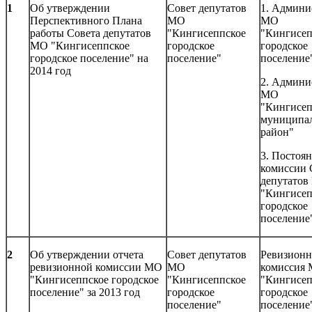
1
Об утверждении
Совет депутатов
1. Админи
Перспективного Плана
МО
МО
работы Совета депутатов
"Кингисеппское
"Кингисеп
МО "Кингисеппское
городское
городское
городское поселение" на
поселение"
поселение
2014 год
2. Админи
МО
"Кингисе
муниципа
район"
3. Постоя
комиссии 
депутато
"Кингисеп
городское
поселение
2
Об утверждении отчета
Совет депутатов
Ревизионн
ревизионной комиссии МО
МО
комиссия
"Кингисеппское городское
"Кингисеппское
"Кингисеп
поселение" за 2013 год
городское
городское
поселение"
поселение