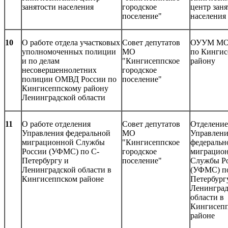
занятости населения
городское
центр заня
поселение"
населения
10
О работе отдела участковых
Совет депутатов
ОУУМ МО
уполномоченных полиции
МО
по Кингис
и по делам
"Кингисеппское
району
несовершеннолетних
городское
полиции ОМВД России по
поселение"
Кингисеппскому району
Ленинградской области
11
О работе отделения
Совет депутатов
Отделение
Управления федеральной
МО
Управлени
миграционной Службы
"Кингисеппское
федеральн
России (УФМС) по С-
городское
миграцио
Петербургу и
поселение"
Службы Р
Ленинградской области в
(УФМС) п
Кингисеппском районе
Петербург
Ленинград
области в
Кингисеп
районе