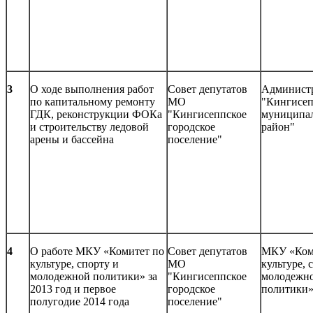
3
О ходе выполнения работ
Совет депутатов
Админист
по капитальному ремонту
МО
"Кингисе
ГДК, реконструкции ФОКа
"Кингисеппское
муниципа
и строительству ледовой
городское
район"
арены и бассейна
поселение"
4
О работе МКУ «Комитет по
Совет депутатов
МКУ «Ком
культуре, спорту и
МО
культуре, 
молодежной политики» за
"Кингисеппское
молодежн
2013 год и первое
городское
политики
полугодие 2014 года
поселение"