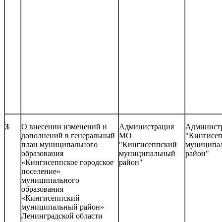
3
О внесении изменений и
Администрация
Админист
дополнений в генеральный
МО
"Кингисе
план муниципального
"Кингисеппский
муниципа
образования
муниципальный
район"
«Кингисеппское городское
район"
поселение»
муниципального
образования
«Кингисеппский
муниципальный район»
Ленинградской области