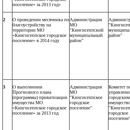
поселение» за 2013 год»
2
О проведении месячника по
Администрация
Админист
благоустройству на
МО
"Кингисе
территории МО
"Кингисеппский
муниципа
«Кингисеппское городское
муниципальный
район"
поселение» в 2014 году
район"
3
О выполнении
Администрация
Комитет п
Прогнозного плана
МО
управлен
(программы) приватизации
"Кингисеппское
городским
имущества МО
городское
имуществ
«Кингисеппское городское
поселение"
"Кингисеп
поселение» за 2013 год
городское
поселение