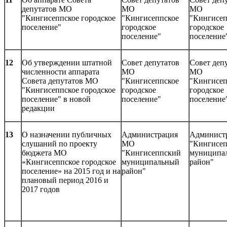
депутатов МО
МО
МО
"Кингисеппское городское
"Кингисеппское
"Кингисеп
поселение"
городское
городское
поселение"
поселение
12
Об утверждении штатной
Совет депутатов
Совет деп
численности аппарата
МО
МО
Совета депутатов МО
"Кингисеппское
"Кингисеп
"Кингисеппское городское
городское
городское
поселение" в новой
поселение"
поселение
редакции
13
О назначении публичных
Администрация
Админист
слушаний по проекту
МО
"Кингисе
бюджета МО
"Кингисеппский
муниципа
«Кингисеппское городское
муниципальный
район"
поселение» на 2015 год и на
район"
плановый период 2016 и
2017 годов