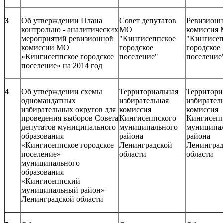
3
Об утверждении Плана
Совет депутатов
Ревизионн
контрольно - аналитических
МО
комиссия
мероприятий ревизионной
"Кингисеппское
"Кингисеп
комиссии МО
городское
городское
«Кингисеппское городское
поселение"
поселение
поселение» на 2014 год
4
Об утверждении схемы
Территориальная
Территори
одномандатных
избирательная
избирател
избирательных округов для
комиссия
комиссия
проведения выборов Совета
Кингисеппского
Кингисепп
депутатов муниципального
муниципального
муниципа
образования
района
района
«Кингисеппское городское
Ленинградской
Ленинград
поселение»
области
области
муниципального
образования
«Кингисеппский
муниципальный район»
Ленинградской области